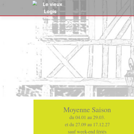
Moyenne Saison
du 04.01 au 29.03.
et du 27.09 au 17.12.27
sauf week-end fériés