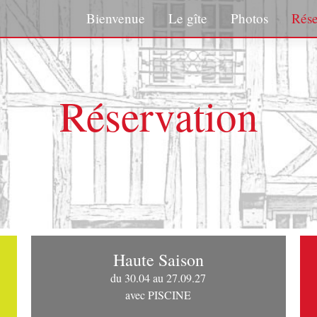
Bienvenue
Le gîte
Photos
Rése
Réservation
Haute Saison
du 30.04 au 27.09.27
avec PISCINE