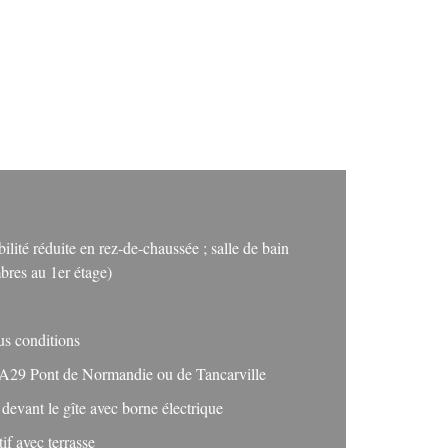
lité réduite en rez-de-chaussée ; salle de bain
bres au 1er étage)
s conditions
 A29 Pont de Normandie ou de Tancarville
devant le gîte avec borne électrique
tif avec terrasse