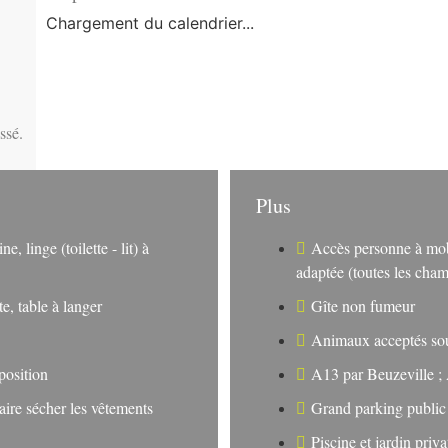
Chargement du calendrier...
ssé.
Plus
e, linge (toilette - lit) à
Accès personne à mobi
adaptée (toutes les cham
e, table à langer
Gîte non fumeur
Animaux acceptés sou
position
A13 par Beuzeville ;
aire sécher les vêtements
Grand parking public 
Piscine et jardin priva