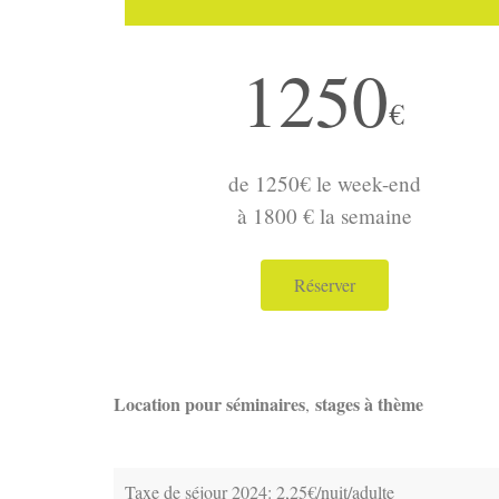
1250
€
de 1250€ le week-end
à 1800 € la semaine
Réserver
Location pour séminaires
stages à thème
,
Taxe de séjour 2024: 2,25
€/nuit/adulte