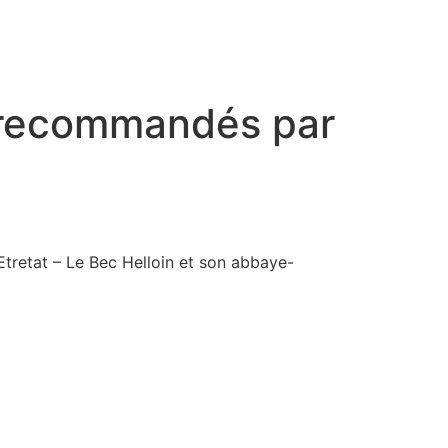
e
Le gîte
Photos
Réservation
Contact
Tourisme et loisirs
e recommandés par
Etretat – Le Bec Helloin et son abbaye-